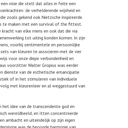
een visie die stelt dat alles in feite een
 oerkrachten: de verhelderende wijsheid en
 die zoals gekend ook Nietzsche inspireerde.
ts te maken met een survival of the fittest.
e kracht van elke mens en ook dat die via
samenwerking tot uiting konden komen. In zijn
mens, voorbij sentimentele en persoonlijke
 sets van kleuren te associeren met de vier
wijs voor onze diepe verbondenheid en
us voorzitter Walter Gropius was eerder
en dienste van de esthetische emancipatie
stiek of in het stimuleren van individuele
jgevolg met kleurenleer en al weggestuurd van
n het idee van de transcendente god en
tisch wereldbeeld, en Itten concentreerde
en ambacht en uiteindelijk op zijn eigen
modernisme was de beoogde harmonie van