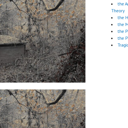
the A
Theory
the 
the 
the 
the P
Tragi