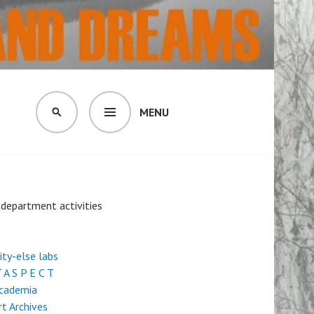
MENU
SEARCH
- department activities
city-else labs
 A S P E C T
Academia
rt Archives