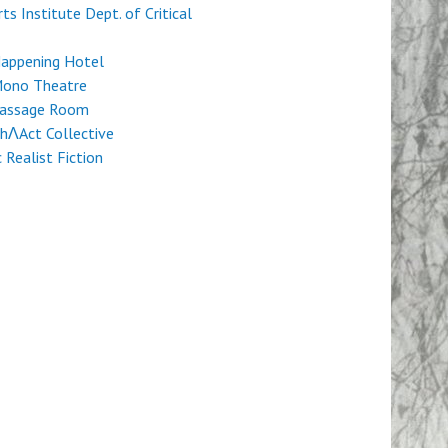
rts Institute Dept. of Critical
Happening Hotel
Mono Theatre
Passage Room
hɅAct Collective
c Realist Fiction