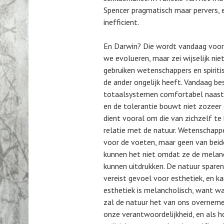
Spencer pragmatisch maar pervers, en
inefficient.
En Darwin? Die wordt vandaag voora
we evolueren, maar zei wijselijk n
gebruiken wetenschappers en spirit
de ander ongelijk heeft. Vandaag be
totaalsystemen comfortabel naast e
en de tolerantie bouwt niet zozeer 
dient vooral om die van zichzelf t
relatie met de natuur. Wetenschappel
voor de voeten, maar geen van beid
kunnen het niet omdat ze de melanc
kunnen uitdrukken. De natuur sparen
vereist gevoel voor esthetiek, en kan
esthetiek is melancholisch, want w
zal de natuur het van ons overneme
onze verantwoordelijkheid, en als ho