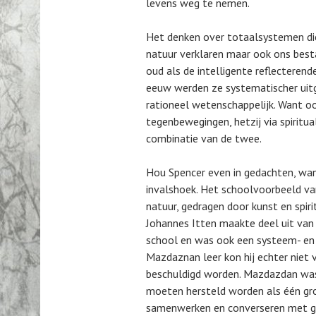
levens weg te nemen.
Het denken over totaalsystemen di
natuur verklaren maar ook ons best
oud als de intelligente reflecterend
eeuw werden ze systematischer uitg
rationeel wetenschappelijk. Want o
tegenbewegingen, hetzij via spirituali
combinatie van de twee.
Hou Spencer even in gedachten, wan
invalshoek. Het schoolvoorbeeld va
natuur, gedragen door kunst en spirit
Johannes Itten maakte deel uit van
school en was ook een systeem- en 
Mazdaznan leer kon hij echter niet 
beschuldigd worden. Mazdazdan was 
moeten hersteld worden als één gr
samenwerken en converseren met go