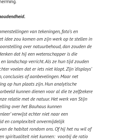
herming.
ghoudendheid.
samenstellingen van tekeningen, foto’s en
et idee zou komen om zijn werk op te stellen in
toonstelling over natuurbehoud, dan zouden de
denken dat hij een wetenschapper is die
 en landschap verricht. Als ze hun tijd zouden
er voelen dat er iets niet klopt. Zijn ‘displays’
n, conclusies of aanbevelingen. Maar net
ng op hun plaats zijn. Hun analytische
rbeeld kunnen dienen voor al die te zelfzekere
onze relatie met de natuur. Het werk van Stijn
telling over het Bauhaus kunnen
leer’ verwijst echter niet naar een
jd en complexiteit onvermijdelijk
n de habitat rondom ons. Of hij het nu wil of
n spiritualiteit niet kunnen: voorbij de ratio