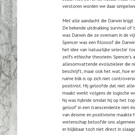
verstoren worden we daar simpelwe
Met alle aandacht die Darwin krijg
De bekende uitdrukking ‘survival of 
was Darwin die ze overnam in de vijf
Spencer was een filosoof die Darwin
het idee van ‘natuurlijke selectie’ 
zelfs ethische theorieën. Spencer’s
allesomvattende evolutieleer die ni
beschrijft, maar ook het wat, hoe 
ruime blik is op zich niet controver
positivist. Hij geloofde dat niet al
maakt werkt volgens de logische w
hij was hybride omdat hij op het top
geloof’ in een transcendente niet-i
van deïsme en positivisme maakte h
wetenschap beloofde ons algemeen 
er blijkbaar toch niet direct in sl