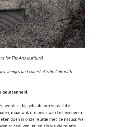
s for The Arts Institute]
how ‘Images and colors’ of Stijn Cole with
e gelatenheid.
Hij wordt er bij gehaald om verdachte
halen, maar ook om ons eraan te herinneren
eten doen in onze relatie met de natuur. We
en er deel van uit, en als we die relatie