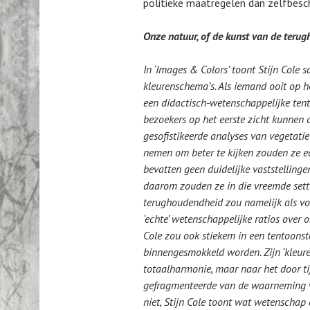
politieke maatregelen dan zelfbesc
Onze natuur, of de kunst van de teru
In ‘Images & Colors’ toont Stijn Cole 
kleurenschema’s. Als iemand ooit op h
een didactisch-wetenschappelijke ten
bezoekers op het eerste zicht kunnen 
gesofistikeerde analyses van vegetatie
nemen om beter te kijken zouden ze echt
bevatten geen duidelijke vaststellinge
daarom zouden ze in die vreemde setti
terughoudendheid zou namelijk als voo
‘echte’ wetenschappelijke ratios over 
Cole zou ook stiekem in een tentoons
binnengesmokkeld worden. Zijn ‘kleuren
totaalharmonie, maar naar het door ti
gefragmenteerde van de waarneming va
niet, Stijn Cole toont wat wetenschap e