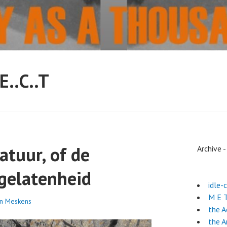
.E..C..T
atuur, of de
Archive 
 gelatenheid
idle-
M E T
n Meskens
the 
the A