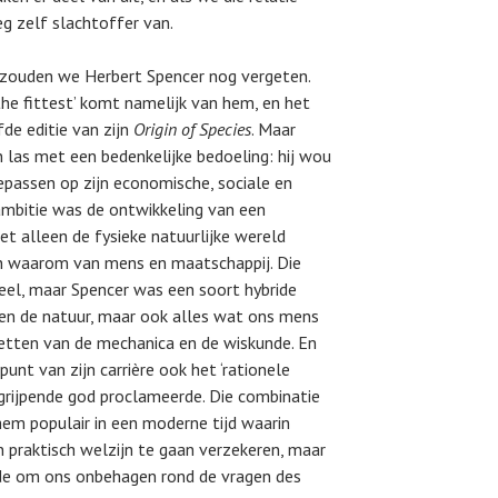
g zelf slachtoffer van.
t zouden we Herbert Spencer nog vergeten.
the fittest’ komt namelijk van hem, en het
de editie van zijn
Origin of Species
. Maar
 las met een bedenkelijke bedoeling: hij wou
toepassen op zijn economische, sociale en
 ambitie was de ontwikkeling van een
et alleen de fysieke natuurlijke wereld
en waarom van mens en maatschappij. Die
sieel, maar Spencer was een soort hybride
leen de natuur, maar ook alles wat ons mens
etten van de mechanica en de wiskunde. En
punt van zijn carrière ook het ‘rationele
ngrijpende god proclameerde. Die combinatie
em populair in een moderne tijd waarin
praktisch welzijn te gaan verzekeren, maar
aagde om ons onbehagen rond de vragen des