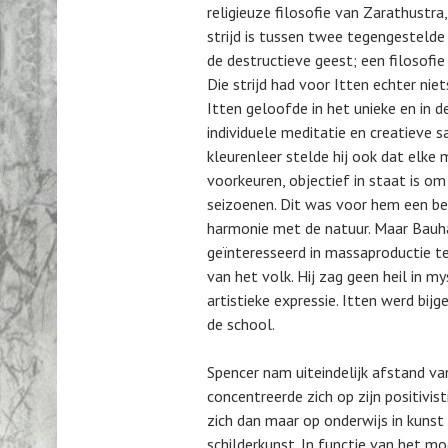
religieuze filosofie van Zarathustra, 
strijd is tussen twee tegengestelde
de destructieve geest; een filosofie
Die strijd had voor Itten echter nie
Itten geloofde in het unieke en in d
individuele meditatie en creatieve 
kleurenleer stelde hij ook dat elke 
voorkeuren, objectief in staat is om
seizoenen. Dit was voor hem een be
harmonie met de natuur. Maar Bauha
geïnteresseerd in massaproductie t
van het volk. Hij zag geen heil in my
artistieke expressie. Itten werd bi
de school.
Spencer nam uiteindelijk afstand va
concentreerde zich op zijn positivis
zich dan maar op onderwijs in kunst 
schilderkunst. In functie van het 