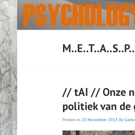
Skip
to
content
M..E..T..A..S..P.
// tAI // Onze n
politiek van de
Posted on
20 November 2013
By
Gasto